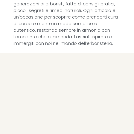
generazioni di erboristi, fatta di consigli pratici,
piccoli segreti e rimedi naturali. Ogni articolo è
un’occasione per scoprire come prenderti cura
di corpo e mente in modo semplice e
autentico, restando sempre in armonia con
l’ambiente che ci circonda. Lasciati ispirare e
immergiti con noi nel mondo dell’erboristeria.
LEGGI GLI ARTICOLI
La nostra storia
Nel corso dei suoi settant’anni di storia, Erbaflor
ha accumulato un know-how prezioso nel